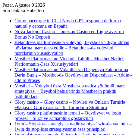
Pazar, Ağustos 9 2026
Son Dakika Haberleri
Cómo hacer que tu Chat Novia GPT responda de forma
natural y cercana en España
Nova Jackpot Casino : Jouez au Casino en Ligne avec un
Bonus No Deposit
Betandreas platformasında voleybol, beysbol və digər idman
növlərinə mərc necə edilir – Betandreas-də voleybol
mərclərinin xüsusiyyətləri
Mostbet Platformasının Vicdanlı Təhlili – Mostbet Nədir?
Platformanın Əsas Xüsusiyyətləri
Mostbet Platformasının Volatillik və Dispersiya Faktorlarına
Dərin Baxış – Mostbet-də Qeydiyyatın Dispersiyası – Addım-
addım Proses
Mostbet – Voleybol üzrə Mostbet-də nəticə yönümlü mərc
strategiyası – Beysbol bahislərində Mostbet-in praktik
üstünlükləri
Glory casino – Glory casino – Növləri və Onların Turnirlə
Əlaqəsi – Glory casino – lu Turnirlərin Strukturu
Glory casino platformasinin icmali – Qeydiyyat ve login
prosesi – Sürət ve səmərəlilik göstəriciləri
1win – Stop-loss strategiyası nədir və niyə 1win-də vacibdir –
1win-də stop-loss strategiyasının əsas prinsipləri
1win platformasının ətraflı icmalı – 1win interfeysi və əsas