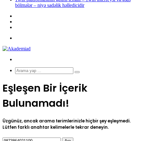
bölmələr – niyə sadəlik həlledicidir
Kenar
Bölmesi
Rastgele
Makale
Kayıt
Ol
Menü
Arama
yap
...
Arama
yap
Eşleşen Bir İçerik
...
Bulunamadı!
Üzgünüz, ancak arama terimlerinizle hiçbir şey eşleşmedi.
Lütfen farklı anahtar kelimelerle tekrar deneyin.
Arama: