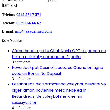
İLETİŞİM
Telefon:
0545 571 7 571
Telefon:
0539 666 66 62
E-mail:
info@akademiad.com
Son Yazılar
Cómo hacer que tu Chat Novia GPT responda de
forma natural y cercana en España
3 hafta önce
Nova Jackpot Casino : Jouez au Casino en Ligne
avec un Bonus No Deposit
3 hafta önce
Betandreas platformasında voleybol, beysbol və
digər idman növlərinə mərc necə edilir –
Betandreas-də voleybol mərclərinin
xüsusiyyətləri
4 hafta önce