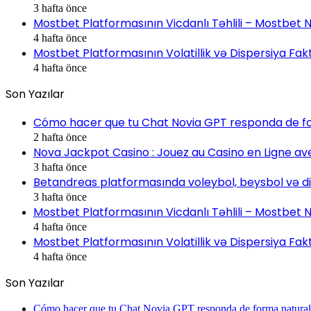
3 hafta önce
Mostbet Platformasının Vicdanlı Təhlili – Mostbet 
4 hafta önce
Mostbet Platformasının Volatillik və Dispersiya F
4 hafta önce
Son Yazılar
Cómo hacer que tu Chat Novia GPT responda de f
2 hafta önce
Nova Jackpot Casino : Jouez au Casino en Ligne av
3 hafta önce
Betandreas platformasında voleybol, beysbol və di
3 hafta önce
Mostbet Platformasının Vicdanlı Təhlili – Mostbet 
4 hafta önce
Mostbet Platformasının Volatillik və Dispersiya F
4 hafta önce
Son Yazılar
Cómo hacer que tu Chat Novia GPT responda de forma natural