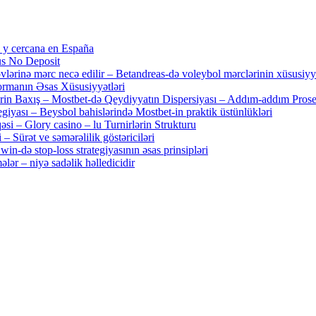
 y cercana en España
us No Deposit
lərinə mərc necə edilir – Betandreas-də voleybol mərclərinin xüsusiyyə
formanın Əsas Xüsusiyyətləri
Dərin Baxış – Mostbet-də Qeydiyyatın Dispersiyası – Addım-addım Pros
iyası – Beysbol bahislərində Mostbet-in praktik üstünlükləri
si – Glory casino – lu Turnirlərin Strukturu
– Sürət ve səmərəlilik göstəriciləri
in-də stop-loss strategiyasının əsas prinsipləri
ələr – niyə sadəlik həlledicidir