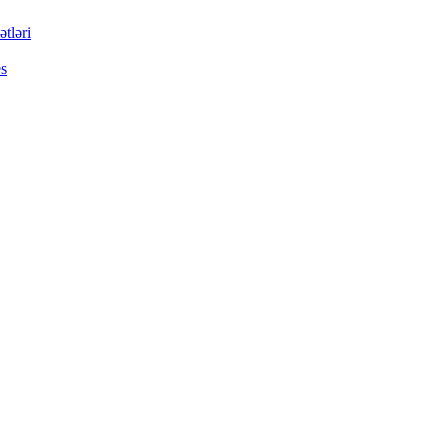
tləri
es