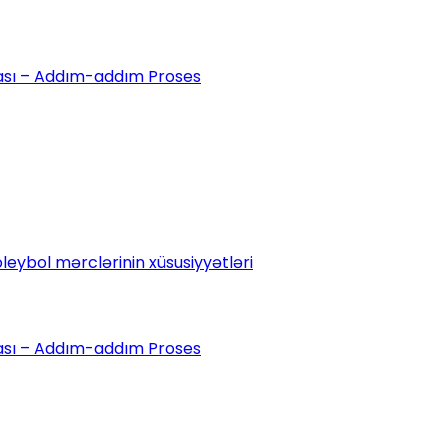
iyası – Addım-addım Proses
eybol mərclərinin xüsusiyyətləri
iyası – Addım-addım Proses