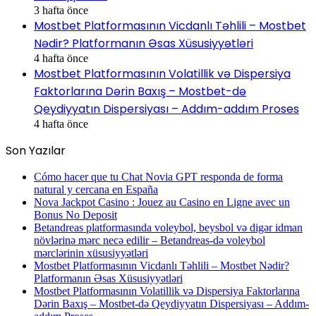
3 hafta önce
Mostbet Platformasının Vicdanlı Təhlili – Mostbet
Nədir? Platformanın Əsas Xüsusiyyətləri
4 hafta önce
Mostbet Platformasının Volatillik və Dispersiya
Faktorlarına Dərin Baxış – Mostbet-də
Qeydiyyatın Dispersiyası – Addım-addım Proses
4 hafta önce
Son Yazılar
Cómo hacer que tu Chat Novia GPT responda de forma
natural y cercana en España
Nova Jackpot Casino : Jouez au Casino en Ligne avec un
Bonus No Deposit
Betandreas platformasında voleybol, beysbol və digər idman
növlərinə mərc necə edilir – Betandreas-də voleybol
mərclərinin xüsusiyyətləri
Mostbet Platformasının Vicdanlı Təhlili – Mostbet Nədir?
Platformanın Əsas Xüsusiyyətləri
Mostbet Platformasının Volatillik və Dispersiya Faktorlarına
Dərin Baxış – Mostbet-də Qeydiyyatın Dispersiyası – Addım-