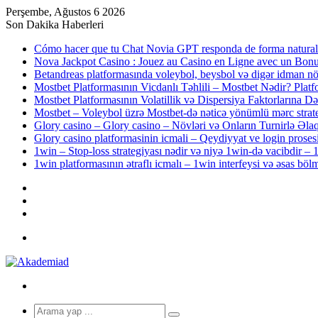
Perşembe, Ağustos 6 2026
Son Dakika Haberleri
Cómo hacer que tu Chat Novia GPT responda de forma natural
Nova Jackpot Casino : Jouez au Casino en Ligne avec un Bon
Betandreas platformasında voleybol, beysbol və digər idman növ
Mostbet Platformasının Vicdanlı Təhlili – Mostbet Nədir? Plat
Mostbet Platformasının Volatillik və Dispersiya Faktorlarına 
Mostbet – Voleybol üzrə Mostbet-də nəticə yönümlü mərc strateg
Glory casino – Glory casino – Növləri və Onların Turnirlə Əlaqə
Glory casino platformasinin icmali – Qeydiyyat ve login prosesi 
1win – Stop-loss strategiyası nədir və niyə 1win-də vacibdir – 1w
1win platformasının ətraflı icmalı – 1win interfeysi və əsas bölm
Kenar
Bölmesi
Rastgele
Makale
Kayıt
Ol
Menü
Arama
yap
...