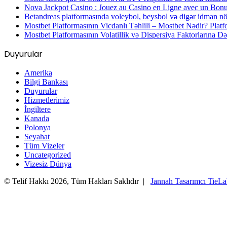
Nova Jackpot Casino : Jouez au Casino en Ligne avec un Bon
Betandreas platformasında voleybol, beysbol və digər idman növ
Mostbet Platformasının Vicdanlı Təhlili – Mostbet Nədir? Plat
Mostbet Platformasının Volatillik və Dispersiya Faktorlarına 
Duyurular
Amerika
Bilgi Bankası
Duyurular
Hizmetlerimiz
İngiltere
Kanada
Polonya
Seyahat
Tüm Vizeler
Uncategorized
Vizesiz Dünya
© Telif Hakkı 2026, Tüm Hakları Saklıdır |
Jannah Tasarımcı TieLa
Başa
dön
tuşu