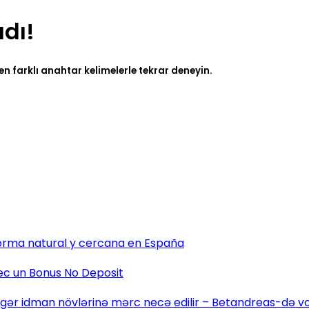
adı!
n farklı anahtar kelimelerle tekrar deneyin.
orma natural y cercana en España
ec un Bonus No Deposit
gər idman növlərinə mərc necə edilir – Betandreas-də vol