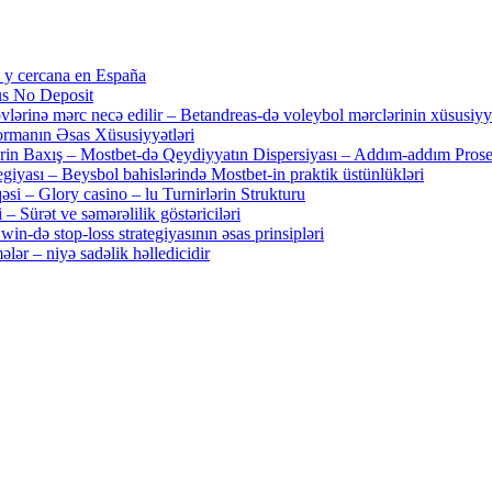
 y cercana en España
us No Deposit
lərinə mərc necə edilir – Betandreas-də voleybol mərclərinin xüsusiyyə
formanın Əsas Xüsusiyyətləri
Dərin Baxış – Mostbet-də Qeydiyyatın Dispersiyası – Addım-addım Pros
iyası – Beysbol bahislərində Mostbet-in praktik üstünlükləri
si – Glory casino – lu Turnirlərin Strukturu
– Sürət ve səmərəlilik göstəriciləri
in-də stop-loss strategiyasının əsas prinsipləri
ələr – niyə sadəlik həlledicidir