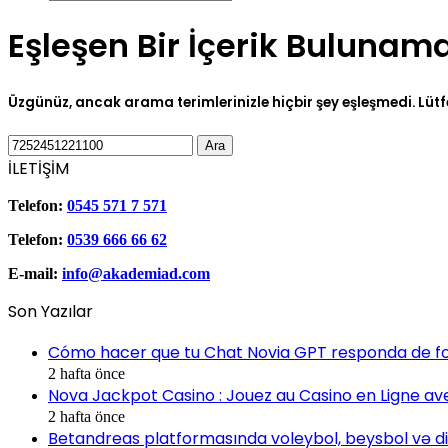
Arama
yap
Eşleşen Bir İçerik Bulunam
...
Üzgünüz, ancak arama terimlerinizle hiçbir şey eşleşmedi. Lütfe
Arama:
İLETİŞİM
Telefon:
0545 571 7 571
Telefon:
0539 666 66 62
E-mail:
info@akademiad.com
Son Yazılar
Cómo hacer que tu Chat Novia GPT responda de f
2 hafta önce
Nova Jackpot Casino : Jouez au Casino en Ligne av
2 hafta önce
Betandreas platformasında voleybol, beysbol və di