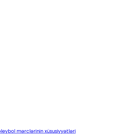
eybol mərclərinin xüsusiyyətləri