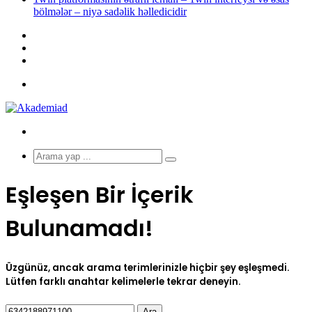
bölmələr – niyə sadəlik həlledicidir
Kenar
Bölmesi
Rastgele
Makale
Kayıt
Ol
Menü
Arama
yap
...
Arama
yap
Eşleşen Bir İçerik
...
Bulunamadı!
Üzgünüz, ancak arama terimlerinizle hiçbir şey eşleşmedi.
Lütfen farklı anahtar kelimelerle tekrar deneyin.
Arama: