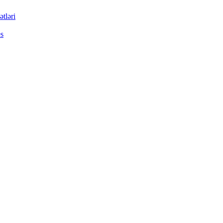
tləri
es