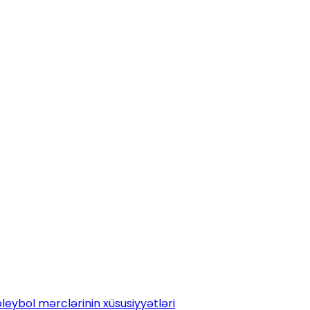
eybol mərclərinin xüsusiyyətləri