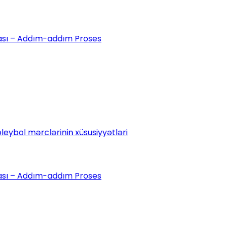
iyası – Addım-addım Proses
eybol mərclərinin xüsusiyyətləri
iyası – Addım-addım Proses