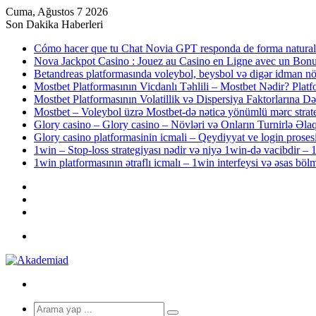
Cuma, Ağustos 7 2026
Son Dakika Haberleri
Cómo hacer que tu Chat Novia GPT responda de forma natural
Nova Jackpot Casino : Jouez au Casino en Ligne avec un Bon
Betandreas platformasında voleybol, beysbol və digər idman növ
Mostbet Platformasının Vicdanlı Təhlili – Mostbet Nədir? Plat
Mostbet Platformasının Volatillik və Dispersiya Faktorlarına 
Mostbet – Voleybol üzrə Mostbet-də nəticə yönümlü mərc strateg
Glory casino – Glory casino – Növləri və Onların Turnirlə Əlaqə
Glory casino platformasinin icmali – Qeydiyyat ve login prosesi 
1win – Stop-loss strategiyası nədir və niyə 1win-də vacibdir – 1w
1win platformasının ətraflı icmalı – 1win interfeysi və əsas bölm
Kenar
Bölmesi
Rastgele
Makale
Kayıt
Ol
Menü
Arama
yap
...