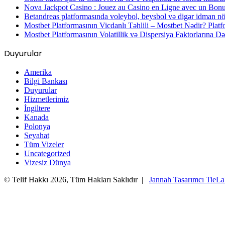
Nova Jackpot Casino : Jouez au Casino en Ligne avec un Bon
Betandreas platformasında voleybol, beysbol və digər idman növ
Mostbet Platformasının Vicdanlı Təhlili – Mostbet Nədir? Plat
Mostbet Platformasının Volatillik və Dispersiya Faktorlarına 
Duyurular
Amerika
Bilgi Bankası
Duyurular
Hizmetlerimiz
İngiltere
Kanada
Polonya
Seyahat
Tüm Vizeler
Uncategorized
Vizesiz Dünya
© Telif Hakkı 2026, Tüm Hakları Saklıdır |
Jannah Tasarımcı TieLa
Başa
dön
tuşu