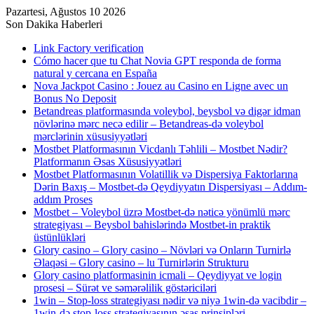
Pazartesi, Ağustos 10 2026
Son Dakika Haberleri
Link Factory verification
Cómo hacer que tu Chat Novia GPT responda de forma
natural y cercana en España
Nova Jackpot Casino : Jouez au Casino en Ligne avec un
Bonus No Deposit
Betandreas platformasında voleybol, beysbol və digər idman
növlərinə mərc necə edilir – Betandreas-də voleybol
mərclərinin xüsusiyyətləri
Mostbet Platformasının Vicdanlı Təhlili – Mostbet Nədir?
Platformanın Əsas Xüsusiyyətləri
Mostbet Platformasının Volatillik və Dispersiya Faktorlarına
Dərin Baxış – Mostbet-də Qeydiyyatın Dispersiyası – Addım-
addım Proses
Mostbet – Voleybol üzrə Mostbet-də nəticə yönümlü mərc
strategiyası – Beysbol bahislərində Mostbet-in praktik
üstünlükləri
Glory casino – Glory casino – Növləri və Onların Turnirlə
Əlaqəsi – Glory casino – lu Turnirlərin Strukturu
Glory casino platformasinin icmali – Qeydiyyat ve login
prosesi – Sürət ve səmərəlilik göstəriciləri
1win – Stop-loss strategiyası nədir və niyə 1win-də vacibdir –
1win-də stop-loss strategiyasının əsas prinsipləri