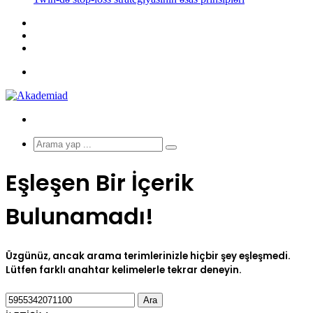
Kenar
Bölmesi
Rastgele
Makale
Kayıt
Ol
Menü
Arama
yap
...
Arama
yap
Eşleşen Bir İçerik
...
Bulunamadı!
Üzgünüz, ancak arama terimlerinizle hiçbir şey eşleşmedi.
Lütfen farklı anahtar kelimelerle tekrar deneyin.
Arama: