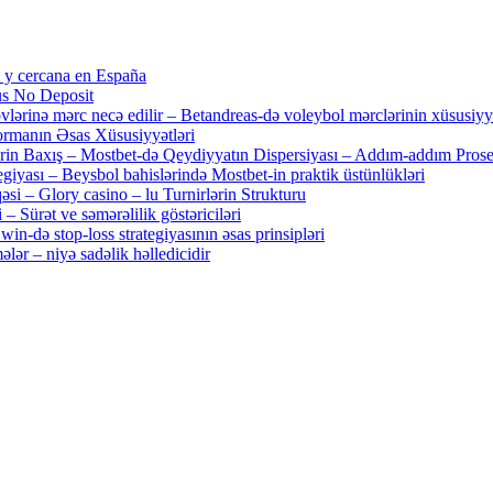
 y cercana en España
us No Deposit
lərinə mərc necə edilir – Betandreas-də voleybol mərclərinin xüsusiyyə
formanın Əsas Xüsusiyyətləri
Dərin Baxış – Mostbet-də Qeydiyyatın Dispersiyası – Addım-addım Pros
iyası – Beysbol bahislərində Mostbet-in praktik üstünlükləri
si – Glory casino – lu Turnirlərin Strukturu
– Sürət ve səmərəlilik göstəriciləri
in-də stop-loss strategiyasının əsas prinsipləri
ələr – niyə sadəlik həlledicidir