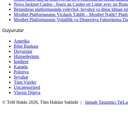
Nova Jackpot Casino : Jouez au Casino en Ligne avec un Bon
Betandreas platformasında voleybol, beysbol və digər idman növ
Mostbet Platformasının Vicdanlı Təhlili – Mostbet Nədir? Plat
Mostbet Platformasının Volatillik və Dispersiya Faktorlarına 
Duyurular
Amerika
Bilgi Bankası
Duyurular
Hizmetlerimiz
İngiltere
Kanada
Polonya
Seyahat
Tüm Vizeler
Uncategorized
Vizesiz Dünya
© Telif Hakkı 2026, Tüm Hakları Saklıdır |
Jannah Tasarımcı TieLa
Başa
dön
tuşu