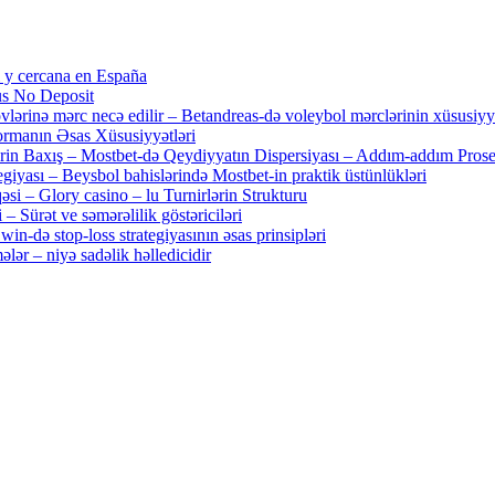
 y cercana en España
us No Deposit
lərinə mərc necə edilir – Betandreas-də voleybol mərclərinin xüsusiyyə
formanın Əsas Xüsusiyyətləri
Dərin Baxış – Mostbet-də Qeydiyyatın Dispersiyası – Addım-addım Pros
iyası – Beysbol bahislərində Mostbet-in praktik üstünlükləri
si – Glory casino – lu Turnirlərin Strukturu
– Sürət ve səmərəlilik göstəriciləri
in-də stop-loss strategiyasının əsas prinsipləri
ələr – niyə sadəlik həlledicidir