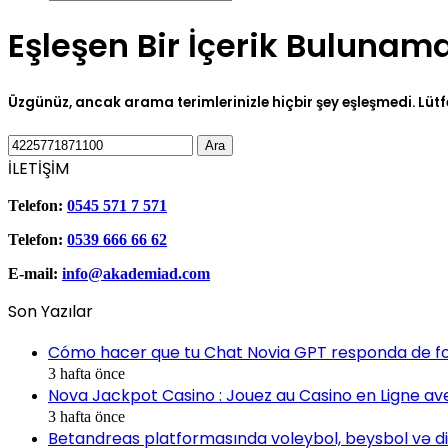
Arama
yap
Eşleşen Bir İçerik Bulunam
...
Üzgünüz, ancak arama terimlerinizle hiçbir şey eşleşmedi. Lütfe
Arama:
İLETİŞİM
Telefon:
0545 571 7 571
Telefon:
0539 666 66 62
E-mail:
info@akademiad.com
Son Yazılar
Cómo hacer que tu Chat Novia GPT responda de f
3 hafta önce
Nova Jackpot Casino : Jouez au Casino en Ligne av
3 hafta önce
Betandreas platformasında voleybol, beysbol və di