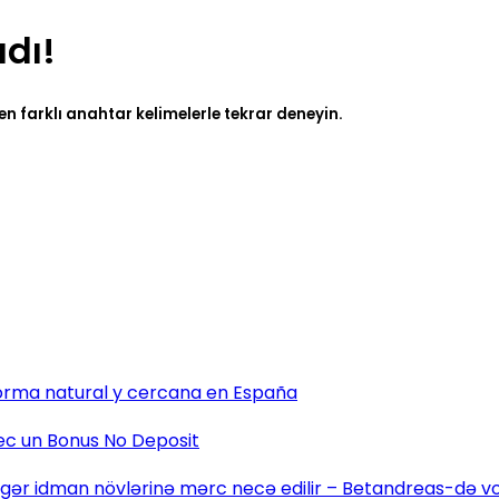
adı!
n farklı anahtar kelimelerle tekrar deneyin.
orma natural y cercana en España
ec un Bonus No Deposit
gər idman növlərinə mərc necə edilir – Betandreas-də vol