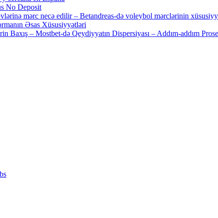
us No Deposit
lərinə mərc necə edilir – Betandreas-də voleybol mərclərinin xüsusiyyə
formanın Əsas Xüsusiyyətləri
Dərin Baxış – Mostbet-də Qeydiyyatın Dispersiyası – Addım-addım Pros
bs