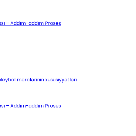
iyası – Addım-addım Proses
eybol mərclərinin xüsusiyyətləri
iyası – Addım-addım Proses