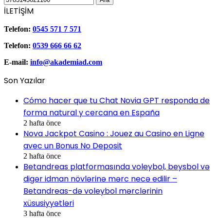
İLETİŞİM
Telefon:
0545 571 7 571
Telefon:
0539 666 66 62
E-mail:
info@akademiad.com
Son Yazılar
Cómo hacer que tu Chat Novia GPT responda de
forma natural y cercana en España
2 hafta önce
Nova Jackpot Casino : Jouez au Casino en Ligne
avec un Bonus No Deposit
2 hafta önce
Betandreas platformasında voleybol, beysbol və
digər idman növlərinə mərc necə edilir –
Betandreas-də voleybol mərclərinin
xüsusiyyətləri
3 hafta önce