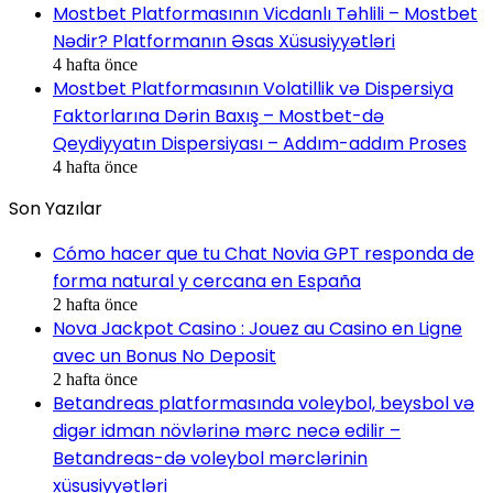
Mostbet Platformasının Vicdanlı Təhlili – Mostbet
Nədir? Platformanın Əsas Xüsusiyyətləri
4 hafta önce
Mostbet Platformasının Volatillik və Dispersiya
Faktorlarına Dərin Baxış – Mostbet-də
Qeydiyyatın Dispersiyası – Addım-addım Proses
4 hafta önce
Son Yazılar
Cómo hacer que tu Chat Novia GPT responda de
forma natural y cercana en España
2 hafta önce
Nova Jackpot Casino : Jouez au Casino en Ligne
avec un Bonus No Deposit
2 hafta önce
Betandreas platformasında voleybol, beysbol və
digər idman növlərinə mərc necə edilir –
Betandreas-də voleybol mərclərinin
xüsusiyyətləri