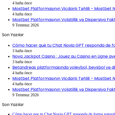
4 hafta önce
Mostbet Platformasının Vicdanlı Təhlili – Mostbet 
4 hafta önce
Mostbet Platformasının Volatillik və Dispersiya F
9 Temmuz 2026
Son Yazılar
Cómo hacer que tu Chat Novia GPT responda de f
3 hafta önce
Nova Jackpot Casino : Jouez au Casino en Ligne av
3 hafta önce
Betandreas platformasında voleybol, beysbol və di
4 hafta önce
Mostbet Platformasının Vicdanlı Təhlili – Mostbet 
4 hafta önce
Mostbet Platformasının Volatillik və Dispersiya F
9 Temmuz 2026
Son Yazılar
Cómo hacer que tu Chat Novia GPT responda de forma natural