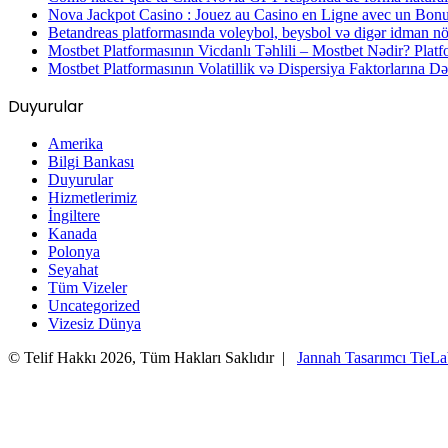
Nova Jackpot Casino : Jouez au Casino en Ligne avec un Bon
Betandreas platformasında voleybol, beysbol və digər idman növ
Mostbet Platformasının Vicdanlı Təhlili – Mostbet Nədir? Plat
Mostbet Platformasının Volatillik və Dispersiya Faktorlarına 
Duyurular
Amerika
Bilgi Bankası
Duyurular
Hizmetlerimiz
İngiltere
Kanada
Polonya
Seyahat
Tüm Vizeler
Uncategorized
Vizesiz Dünya
© Telif Hakkı 2026, Tüm Hakları Saklıdır |
Jannah Tasarımcı TieLa
Başa
dön
tuşu