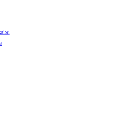
tləri
es