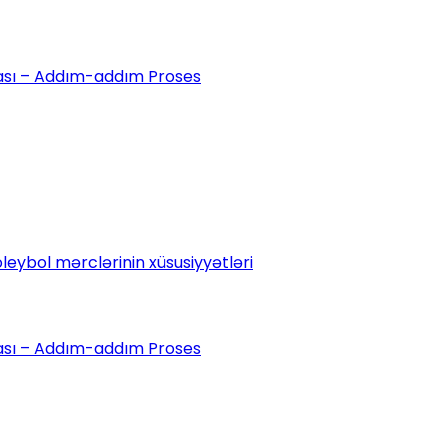
iyası – Addım-addım Proses
eybol mərclərinin xüsusiyyətləri
iyası – Addım-addım Proses