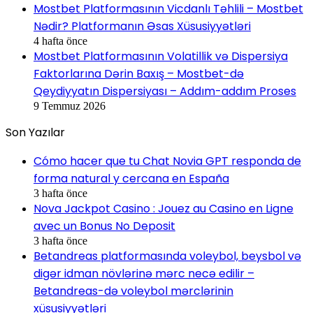
Mostbet Platformasının Vicdanlı Təhlili – Mostbet
Nədir? Platformanın Əsas Xüsusiyyətləri
4 hafta önce
Mostbet Platformasının Volatillik və Dispersiya
Faktorlarına Dərin Baxış – Mostbet-də
Qeydiyyatın Dispersiyası – Addım-addım Proses
9 Temmuz 2026
Son Yazılar
Cómo hacer que tu Chat Novia GPT responda de
forma natural y cercana en España
3 hafta önce
Nova Jackpot Casino : Jouez au Casino en Ligne
avec un Bonus No Deposit
3 hafta önce
Betandreas platformasında voleybol, beysbol və
digər idman növlərinə mərc necə edilir –
Betandreas-də voleybol mərclərinin
xüsusiyyətləri