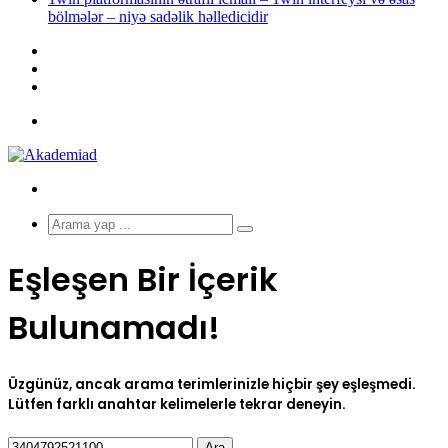
bölmələr – niyə sadəlik həlledicidir
Kenar
Bölmesi
Rastgele
Makale
Kayıt
Ol
Menü
Arama
yap
...
Arama
yap
Eşleşen Bir İçerik
...
Bulunamadı!
Üzgünüz, ancak arama terimlerinizle hiçbir şey eşleşmedi.
Lütfen farklı anahtar kelimelerle tekrar deneyin.
Arama: