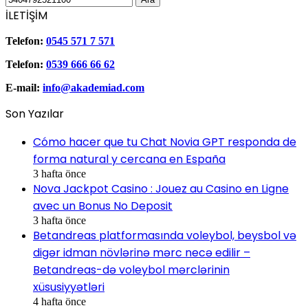
İLETİŞİM
Telefon:
0545 571 7 571
Telefon:
0539 666 66 62
E-mail:
info@akademiad.com
Son Yazılar
Cómo hacer que tu Chat Novia GPT responda de
forma natural y cercana en España
3 hafta önce
Nova Jackpot Casino : Jouez au Casino en Ligne
avec un Bonus No Deposit
3 hafta önce
Betandreas platformasında voleybol, beysbol və
digər idman növlərinə mərc necə edilir –
Betandreas-də voleybol mərclərinin
xüsusiyyətləri
4 hafta önce