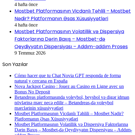
4 hafta önce
Mostbet Platformasının Vicdanlı Təhlili – Mostbet
Nədir? Platformanın Əsas Xüsusiyyətləri
4 hafta önce
Mostbet Platformasının Volatillik və Dispersiya
Faktorlarına Dərin Baxış – Mostbet-də
Qeydiyyatın Dispersiyası – Addım-addım Proses
9 Temmuz 2026
Son Yazılar
Cómo hacer que tu Chat Novia GPT responda de forma
natural y cercana en España
Nova Jackpot Casino : Jouez au Casino en Ligne avec un
Bonus No Deposit
Betandreas platformasında voleybol, beysbol və digər idman
növlərinə mərc necə edilir – Betandreas-də voleybol
mərclərinin xüsusiyyətləri
Mostbet Platformasının Vicdanlı Təhlili – Mostbet Nədir?
Platformanın Əsas Xüsusiyyətləri
Mostbet Platformasının Volatillik və Dispersiya Faktorlarına
Dərin Baxış – Mostbet-də Qeydiyyatın Dispersiyası – Addım-