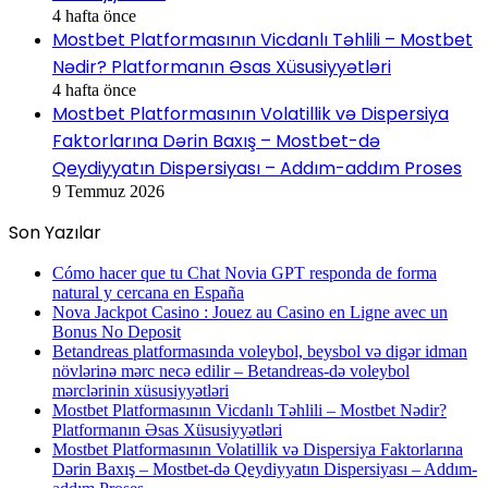
4 hafta önce
Mostbet Platformasının Vicdanlı Təhlili – Mostbet
Nədir? Platformanın Əsas Xüsusiyyətləri
4 hafta önce
Mostbet Platformasının Volatillik və Dispersiya
Faktorlarına Dərin Baxış – Mostbet-də
Qeydiyyatın Dispersiyası – Addım-addım Proses
9 Temmuz 2026
Son Yazılar
Cómo hacer que tu Chat Novia GPT responda de forma
natural y cercana en España
Nova Jackpot Casino : Jouez au Casino en Ligne avec un
Bonus No Deposit
Betandreas platformasında voleybol, beysbol və digər idman
növlərinə mərc necə edilir – Betandreas-də voleybol
mərclərinin xüsusiyyətləri
Mostbet Platformasının Vicdanlı Təhlili – Mostbet Nədir?
Platformanın Əsas Xüsusiyyətləri
Mostbet Platformasının Volatillik və Dispersiya Faktorlarına
Dərin Baxış – Mostbet-də Qeydiyyatın Dispersiyası – Addım-