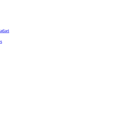
tləri
es