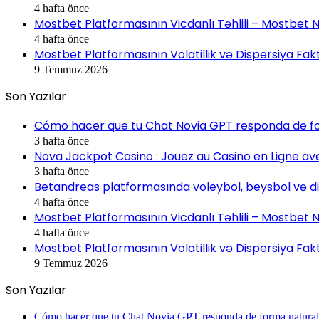
4 hafta önce
Mostbet Platformasının Vicdanlı Təhlili – Mostbet 
4 hafta önce
Mostbet Platformasının Volatillik və Dispersiya F
9 Temmuz 2026
Son Yazılar
Cómo hacer que tu Chat Novia GPT responda de f
3 hafta önce
Nova Jackpot Casino : Jouez au Casino en Ligne av
3 hafta önce
Betandreas platformasında voleybol, beysbol və di
4 hafta önce
Mostbet Platformasının Vicdanlı Təhlili – Mostbet 
4 hafta önce
Mostbet Platformasının Volatillik və Dispersiya F
9 Temmuz 2026
Son Yazılar
Cómo hacer que tu Chat Novia GPT responda de forma natural