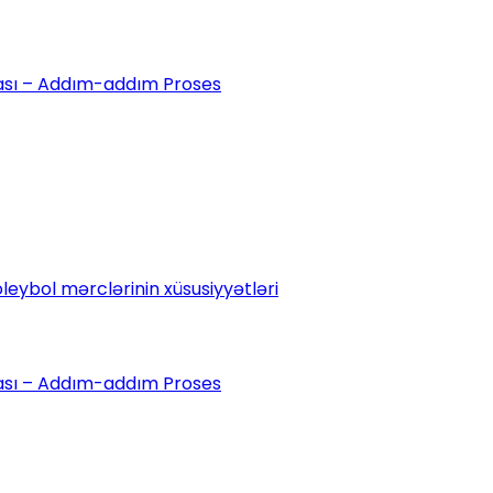
iyası – Addım-addım Proses
eybol mərclərinin xüsusiyyətləri
iyası – Addım-addım Proses