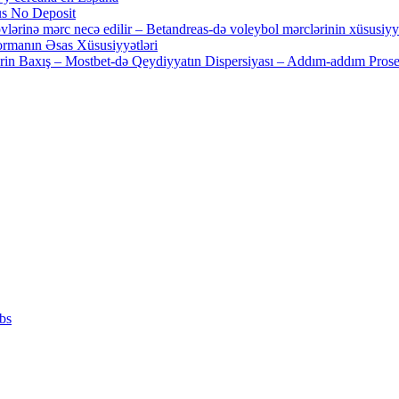
us No Deposit
lərinə mərc necə edilir – Betandreas-də voleybol mərclərinin xüsusiyyə
formanın Əsas Xüsusiyyətləri
Dərin Baxış – Mostbet-də Qeydiyyatın Dispersiyası – Addım-addım Pros
bs