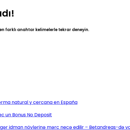
adı!
n farklı anahtar kelimelerle tekrar deneyin.
orma natural y cercana en España
ec un Bonus No Deposit
gər idman növlərinə mərc necə edilir – Betandreas-də vol