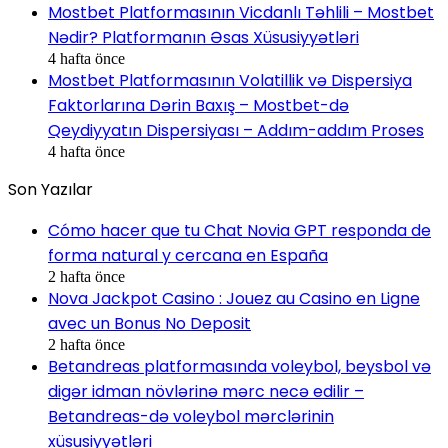
Mostbet Platformasının Vicdanlı Təhlili – Mostbet
Nədir? Platformanın Əsas Xüsusiyyətləri
4 hafta önce
Mostbet Platformasının Volatillik və Dispersiya
Faktorlarına Dərin Baxış – Mostbet-də
Qeydiyyatın Dispersiyası – Addım-addım Proses
4 hafta önce
Son Yazılar
Cómo hacer que tu Chat Novia GPT responda de
forma natural y cercana en España
2 hafta önce
Nova Jackpot Casino : Jouez au Casino en Ligne
avec un Bonus No Deposit
2 hafta önce
Betandreas platformasında voleybol, beysbol və
digər idman növlərinə mərc necə edilir –
Betandreas-də voleybol mərclərinin
xüsusiyyətləri