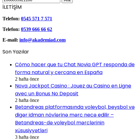
İLETİŞİM
Telefon:
0545 571 7 571
Telefon:
0539 666 66 62
E-mail:
info@akademiad.com
Son Yazılar
Cómo hacer que tu Chat Novia GPT responda de
forma natural y cercana en España
2 hafta önce
Nova Jackpot Casino : Jouez au Casino en Ligne
avec un Bonus No Deposit
2 hafta önce
Betandreas platformasında voleybol, beysbol və
digər idman növlərinə mərc necə edilir –
Betandreas-də voleybol mərclərinin
xüsusiyyətləri
3 hafta önce