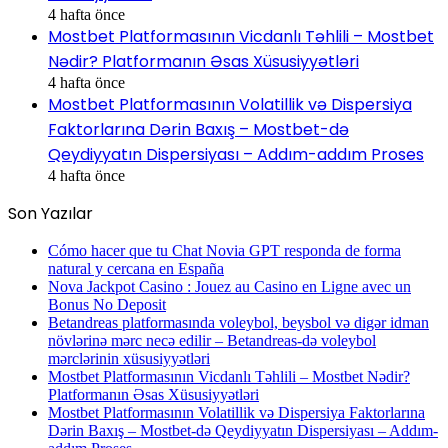
4 hafta önce
Mostbet Platformasının Vicdanlı Təhlili – Mostbet
Nədir? Platformanın Əsas Xüsusiyyətləri
4 hafta önce
Mostbet Platformasının Volatillik və Dispersiya
Faktorlarına Dərin Baxış – Mostbet-də
Qeydiyyatın Dispersiyası – Addım-addım Proses
4 hafta önce
Son Yazılar
Cómo hacer que tu Chat Novia GPT responda de forma
natural y cercana en España
Nova Jackpot Casino : Jouez au Casino en Ligne avec un
Bonus No Deposit
Betandreas platformasında voleybol, beysbol və digər idman
növlərinə mərc necə edilir – Betandreas-də voleybol
mərclərinin xüsusiyyətləri
Mostbet Platformasının Vicdanlı Təhlili – Mostbet Nədir?
Platformanın Əsas Xüsusiyyətləri
Mostbet Platformasının Volatillik və Dispersiya Faktorlarına
Dərin Baxış – Mostbet-də Qeydiyyatın Dispersiyası – Addım-