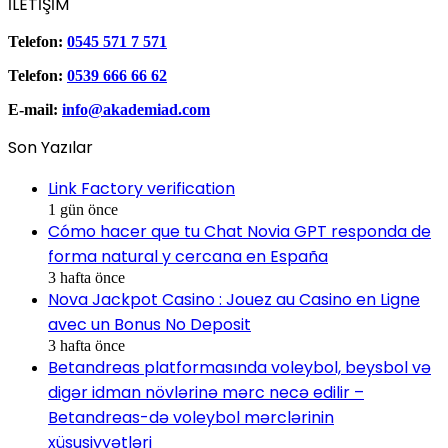
İLETİŞİM
Telefon:
0545 571 7 571
Telefon:
0539 666 66 62
E-mail:
info@akademiad.com
Son Yazılar
Link Factory verification
1 gün önce
Cómo hacer que tu Chat Novia GPT responda de
forma natural y cercana en España
3 hafta önce
Nova Jackpot Casino : Jouez au Casino en Ligne
avec un Bonus No Deposit
3 hafta önce
Betandreas platformasında voleybol, beysbol və
digər idman növlərinə mərc necə edilir –
Betandreas-də voleybol mərclərinin
xüsusiyyətləri