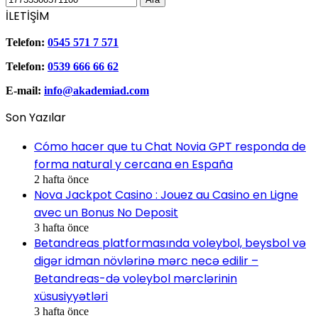
İLETİŞİM
Telefon:
0545 571 7 571
Telefon:
0539 666 66 62
E-mail:
info@akademiad.com
Son Yazılar
Cómo hacer que tu Chat Novia GPT responda de
forma natural y cercana en España
2 hafta önce
Nova Jackpot Casino : Jouez au Casino en Ligne
avec un Bonus No Deposit
3 hafta önce
Betandreas platformasında voleybol, beysbol və
digər idman növlərinə mərc necə edilir –
Betandreas-də voleybol mərclərinin
xüsusiyyətləri
3 hafta önce