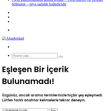
bölmələr – niyə sadəlik həlledicidir
Kenar
Bölmesi
Rastgele
Makale
Kayıt
Ol
Menü
Arama
yap
...
Arama
yap
Eşleşen Bir İçerik
...
Bulunamadı!
Üzgünüz, ancak arama terimlerinizle hiçbir şey eşleşmedi.
Lütfen farklı anahtar kelimelerle tekrar deneyin.
Arama: