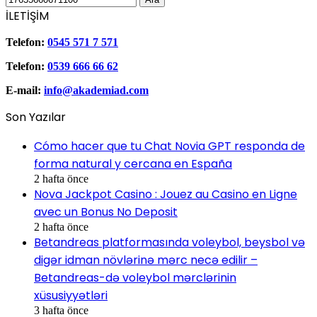
İLETİŞİM
Telefon:
0545 571 7 571
Telefon:
0539 666 66 62
E-mail:
info@akademiad.com
Son Yazılar
Cómo hacer que tu Chat Novia GPT responda de
forma natural y cercana en España
2 hafta önce
Nova Jackpot Casino : Jouez au Casino en Ligne
avec un Bonus No Deposit
2 hafta önce
Betandreas platformasında voleybol, beysbol və
digər idman növlərinə mərc necə edilir –
Betandreas-də voleybol mərclərinin
xüsusiyyətləri
3 hafta önce