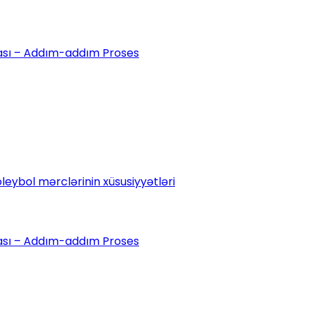
iyası – Addım-addım Proses
eybol mərclərinin xüsusiyyətləri
iyası – Addım-addım Proses