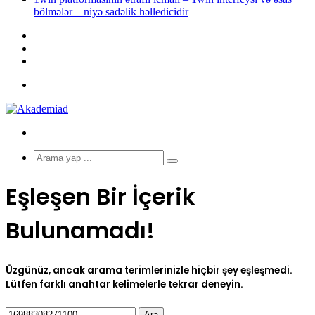
bölmələr – niyə sadəlik həlledicidir
Kenar
Bölmesi
Rastgele
Makale
Kayıt
Ol
Menü
Arama
yap
...
Arama
yap
Eşleşen Bir İçerik
...
Bulunamadı!
Üzgünüz, ancak arama terimlerinizle hiçbir şey eşleşmedi.
Lütfen farklı anahtar kelimelerle tekrar deneyin.
Arama: