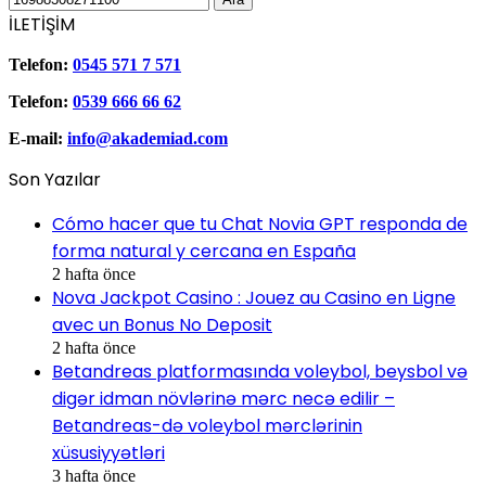
İLETİŞİM
Telefon:
0545 571 7 571
Telefon:
0539 666 66 62
E-mail:
info@akademiad.com
Son Yazılar
Cómo hacer que tu Chat Novia GPT responda de
forma natural y cercana en España
2 hafta önce
Nova Jackpot Casino : Jouez au Casino en Ligne
avec un Bonus No Deposit
2 hafta önce
Betandreas platformasında voleybol, beysbol və
digər idman növlərinə mərc necə edilir –
Betandreas-də voleybol mərclərinin
xüsusiyyətləri
3 hafta önce