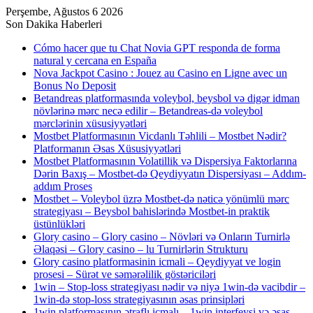
Perşembe, Ağustos 6 2026
Son Dakika Haberleri
Cómo hacer que tu Chat Novia GPT responda de forma
natural y cercana en España
Nova Jackpot Casino : Jouez au Casino en Ligne avec un
Bonus No Deposit
Betandreas platformasında voleybol, beysbol və digər idman
növlərinə mərc necə edilir – Betandreas-də voleybol
mərclərinin xüsusiyyətləri
Mostbet Platformasının Vicdanlı Təhlili – Mostbet Nədir?
Platformanın Əsas Xüsusiyyətləri
Mostbet Platformasının Volatillik və Dispersiya Faktorlarına
Dərin Baxış – Mostbet-də Qeydiyyatın Dispersiyası – Addım-
addım Proses
Mostbet – Voleybol üzrə Mostbet-də nəticə yönümlü mərc
strategiyası – Beysbol bahislərində Mostbet-in praktik
üstünlükləri
Glory casino – Glory casino – Növləri və Onların Turnirlə
Əlaqəsi – Glory casino – lu Turnirlərin Strukturu
Glory casino platformasinin icmali – Qeydiyyat ve login
prosesi – Sürət ve səmərəlilik göstəriciləri
1win – Stop-loss strategiyası nədir və niyə 1win-də vacibdir –
1win-də stop-loss strategiyasının əsas prinsipləri
1win platformasının ətraflı icmalı – 1win interfeysi və əsas