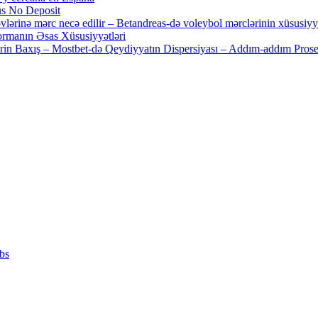
us No Deposit
lərinə mərc necə edilir – Betandreas-də voleybol mərclərinin xüsusiyyə
formanın Əsas Xüsusiyyətləri
Dərin Baxış – Mostbet-də Qeydiyyatın Dispersiyası – Addım-addım Pros
bs