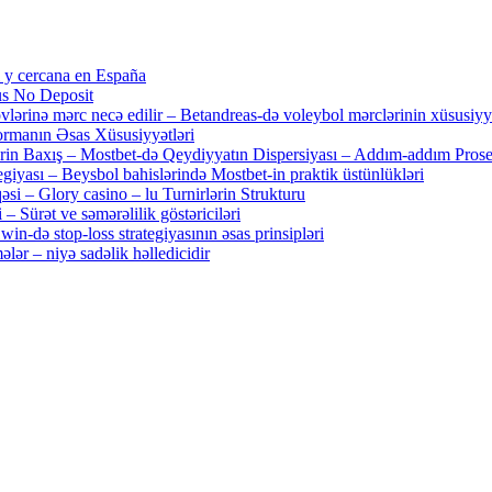
 y cercana en España
us No Deposit
lərinə mərc necə edilir – Betandreas-də voleybol mərclərinin xüsusiyyə
formanın Əsas Xüsusiyyətləri
Dərin Baxış – Mostbet-də Qeydiyyatın Dispersiyası – Addım-addım Pros
iyası – Beysbol bahislərində Mostbet-in praktik üstünlükləri
si – Glory casino – lu Turnirlərin Strukturu
– Sürət ve səmərəlilik göstəriciləri
in-də stop-loss strategiyasının əsas prinsipləri
ələr – niyə sadəlik həlledicidir