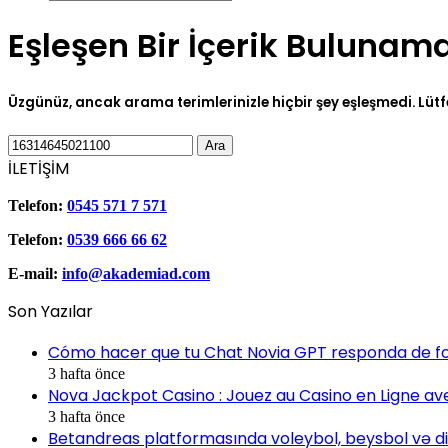
Arama
yap
Eşleşen Bir İçerik Bulunam
...
Üzgünüz, ancak arama terimlerinizle hiçbir şey eşleşmedi. Lütfe
Arama:
İLETİŞİM
Telefon:
0545 571 7 571
Telefon:
0539 666 66 62
E-mail:
info@akademiad.com
Son Yazılar
Cómo hacer que tu Chat Novia GPT responda de f
3 hafta önce
Nova Jackpot Casino : Jouez au Casino en Ligne av
3 hafta önce
Betandreas platformasında voleybol, beysbol və di