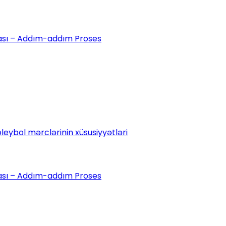
iyası – Addım-addım Proses
eybol mərclərinin xüsusiyyətləri
iyası – Addım-addım Proses