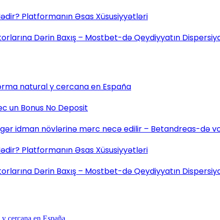
Nədir? Platformanın Əsas Xüsusiyyətləri
aktorlarına Dərin Baxış – Mostbet-də Qeydiyyatın Dispers
orma natural y cercana en España
ec un Bonus No Deposit
gər idman növlərinə mərc necə edilir – Betandreas-də vol
Nədir? Platformanın Əsas Xüsusiyyətləri
aktorlarına Dərin Baxış – Mostbet-də Qeydiyyatın Dispers
 y cercana en España