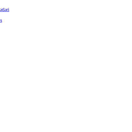
tləri
es