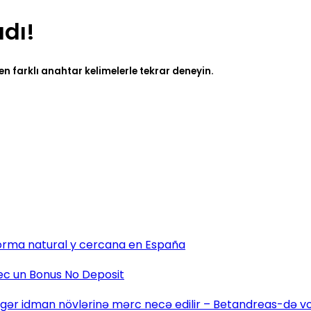
adı!
n farklı anahtar kelimelerle tekrar deneyin.
orma natural y cercana en España
ec un Bonus No Deposit
gər idman növlərinə mərc necə edilir – Betandreas-də vol