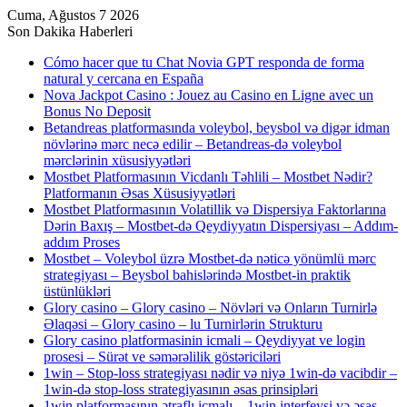
Cuma, Ağustos 7 2026
Son Dakika Haberleri
Cómo hacer que tu Chat Novia GPT responda de forma
natural y cercana en España
Nova Jackpot Casino : Jouez au Casino en Ligne avec un
Bonus No Deposit
Betandreas platformasında voleybol, beysbol və digər idman
növlərinə mərc necə edilir – Betandreas-də voleybol
mərclərinin xüsusiyyətləri
Mostbet Platformasının Vicdanlı Təhlili – Mostbet Nədir?
Platformanın Əsas Xüsusiyyətləri
Mostbet Platformasının Volatillik və Dispersiya Faktorlarına
Dərin Baxış – Mostbet-də Qeydiyyatın Dispersiyası – Addım-
addım Proses
Mostbet – Voleybol üzrə Mostbet-də nəticə yönümlü mərc
strategiyası – Beysbol bahislərində Mostbet-in praktik
üstünlükləri
Glory casino – Glory casino – Növləri və Onların Turnirlə
Əlaqəsi – Glory casino – lu Turnirlərin Strukturu
Glory casino platformasinin icmali – Qeydiyyat ve login
prosesi – Sürət ve səmərəlilik göstəriciləri
1win – Stop-loss strategiyası nədir və niyə 1win-də vacibdir –
1win-də stop-loss strategiyasının əsas prinsipləri
1win platformasının ətraflı icmalı – 1win interfeysi və əsas