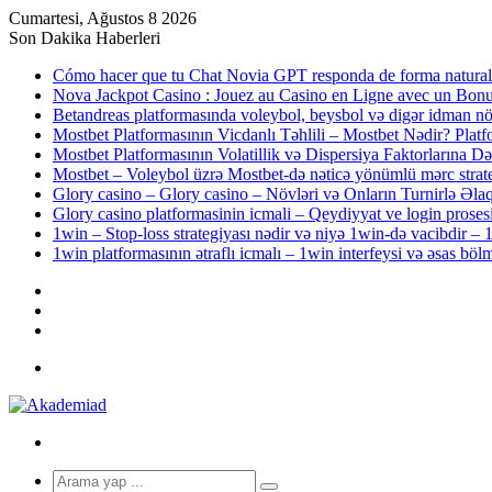
Cumartesi, Ağustos 8 2026
Son Dakika Haberleri
Cómo hacer que tu Chat Novia GPT responda de forma natural
Nova Jackpot Casino : Jouez au Casino en Ligne avec un Bon
Betandreas platformasında voleybol, beysbol və digər idman növ
Mostbet Platformasının Vicdanlı Təhlili – Mostbet Nədir? Plat
Mostbet Platformasının Volatillik və Dispersiya Faktorlarına 
Mostbet – Voleybol üzrə Mostbet-də nəticə yönümlü mərc strateg
Glory casino – Glory casino – Növləri və Onların Turnirlə Əlaqə
Glory casino platformasinin icmali – Qeydiyyat ve login prosesi 
1win – Stop-loss strategiyası nədir və niyə 1win-də vacibdir – 1w
1win platformasının ətraflı icmalı – 1win interfeysi və əsas bölm
Kenar
Bölmesi
Rastgele
Makale
Kayıt
Ol
Menü
Arama
yap
...