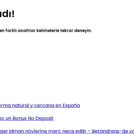
adı!
n farklı anahtar kelimelerle tekrar deneyin.
orma natural y cercana en España
ec un Bonus No Deposit
gər idman növlərinə mərc necə edilir – Betandreas-də vol