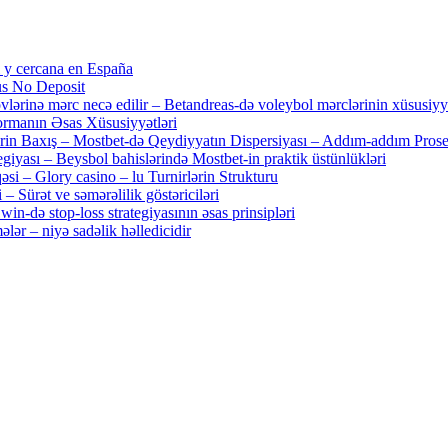
 y cercana en España
us No Deposit
lərinə mərc necə edilir – Betandreas-də voleybol mərclərinin xüsusiyyə
formanın Əsas Xüsusiyyətləri
Dərin Baxış – Mostbet-də Qeydiyyatın Dispersiyası – Addım-addım Pros
iyası – Beysbol bahislərində Mostbet-in praktik üstünlükləri
si – Glory casino – lu Turnirlərin Strukturu
– Sürət ve səmərəlilik göstəriciləri
in-də stop-loss strategiyasının əsas prinsipləri
ələr – niyə sadəlik həlledicidir