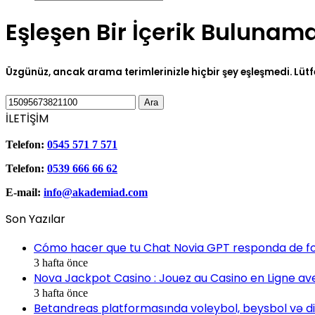
Arama
yap
Eşleşen Bir İçerik Bulunam
...
Üzgünüz, ancak arama terimlerinizle hiçbir şey eşleşmedi. Lütfe
Arama:
İLETİŞİM
Telefon:
0545 571 7 571
Telefon:
0539 666 66 62
E-mail:
info@akademiad.com
Son Yazılar
Cómo hacer que tu Chat Novia GPT responda de f
3 hafta önce
Nova Jackpot Casino : Jouez au Casino en Ligne av
3 hafta önce
Betandreas platformasında voleybol, beysbol və di