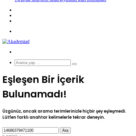
Kenar
Bölmesi
Rastgele
Makale
Kayıt
Ol
Menü
Arama
yap
...
Arama
yap
Eşleşen Bir İçerik
...
Bulunamadı!
Üzgünüz, ancak arama terimlerinizle hiçbir şey eşleşmedi.
Lütfen farklı anahtar kelimelerle tekrar deneyin.
Arama: