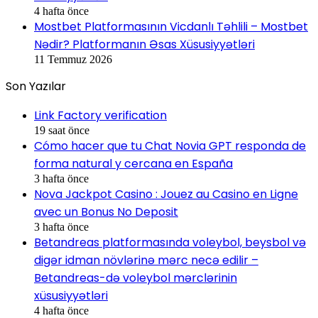
4 hafta önce
Mostbet Platformasının Vicdanlı Təhlili – Mostbet
Nədir? Platformanın Əsas Xüsusiyyətləri
11 Temmuz 2026
Son Yazılar
Link Factory verification
19 saat önce
Cómo hacer que tu Chat Novia GPT responda de
forma natural y cercana en España
3 hafta önce
Nova Jackpot Casino : Jouez au Casino en Ligne
avec un Bonus No Deposit
3 hafta önce
Betandreas platformasında voleybol, beysbol və
digər idman növlərinə mərc necə edilir –
Betandreas-də voleybol mərclərinin
xüsusiyyətləri
4 hafta önce