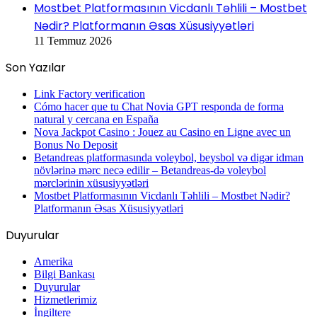
Mostbet Platformasının Vicdanlı Təhlili – Mostbet
Nədir? Platformanın Əsas Xüsusiyyətləri
11 Temmuz 2026
Son Yazılar
Link Factory verification
Cómo hacer que tu Chat Novia GPT responda de forma
natural y cercana en España
Nova Jackpot Casino : Jouez au Casino en Ligne avec un
Bonus No Deposit
Betandreas platformasında voleybol, beysbol və digər idman
növlərinə mərc necə edilir – Betandreas-də voleybol
mərclərinin xüsusiyyətləri
Mostbet Platformasının Vicdanlı Təhlili – Mostbet Nədir?
Platformanın Əsas Xüsusiyyətləri
Duyurular
Amerika
Bilgi Bankası
Duyurular
Hizmetlerimiz
İngiltere