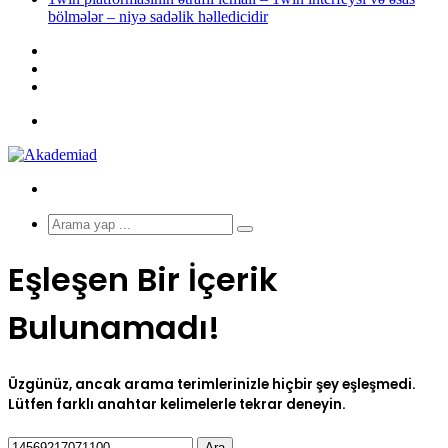
bölmələr – niyə sadəlik həlledicidir
Kenar
Bölmesi
Rastgele
Makale
Kayıt
Ol
Menü
Arama
yap
...
Arama
yap
Eşleşen Bir İçerik
...
Bulunamadı!
Üzgünüz, ancak arama terimlerinizle hiçbir şey eşleşmedi.
Lütfen farklı anahtar kelimelerle tekrar deneyin.
Arama: