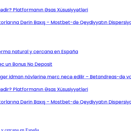
Nədir? Platformanın Əsas Xüsusiyyətləri
aktorlarına Dərin Baxış – Mostbet-də Qeydiyyatın Dispers
orma natural y cercana en España
ec un Bonus No Deposit
gər idman növlərinə mərc necə edilir – Betandreas-də vol
Nədir? Platformanın Əsas Xüsusiyyətləri
aktorlarına Dərin Baxış – Mostbet-də Qeydiyyatın Dispers
 y cercana en España