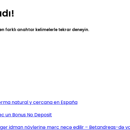
adı!
n farklı anahtar kelimelerle tekrar deneyin.
orma natural y cercana en España
ec un Bonus No Deposit
gər idman növlərinə mərc necə edilir – Betandreas-də vol