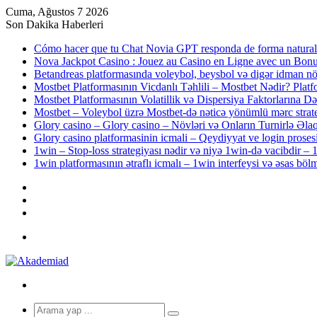
Cuma, Ağustos 7 2026
Son Dakika Haberleri
Cómo hacer que tu Chat Novia GPT responda de forma natural
Nova Jackpot Casino : Jouez au Casino en Ligne avec un Bon
Betandreas platformasında voleybol, beysbol və digər idman növ
Mostbet Platformasının Vicdanlı Təhlili – Mostbet Nədir? Plat
Mostbet Platformasının Volatillik və Dispersiya Faktorlarına 
Mostbet – Voleybol üzrə Mostbet-də nəticə yönümlü mərc strateg
Glory casino – Glory casino – Növləri və Onların Turnirlə Əlaqə
Glory casino platformasinin icmali – Qeydiyyat ve login prosesi 
1win – Stop-loss strategiyası nədir və niyə 1win-də vacibdir – 1w
1win platformasının ətraflı icmalı – 1win interfeysi və əsas bölm
Kenar
Bölmesi
Rastgele
Makale
Kayıt
Ol
Menü
Arama
yap
...