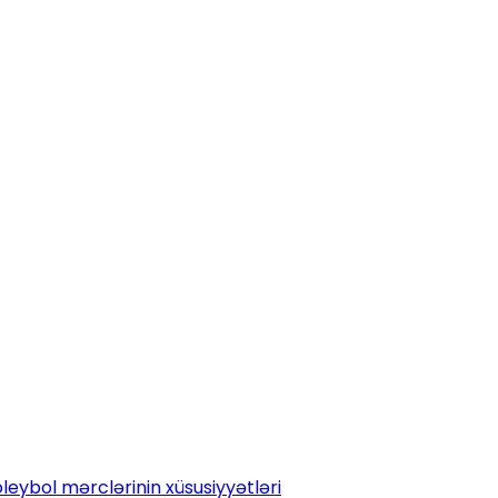
eybol mərclərinin xüsusiyyətləri