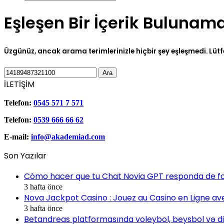
Arama
yap
Eşleşen Bir İçerik Bulunam
...
Üzgünüz, ancak arama terimlerinizle hiçbir şey eşleşmedi. Lütfe
Arama:
İLETİŞİM
Telefon:
0545 571 7 571
Telefon:
0539 666 66 62
E-mail:
info@akademiad.com
Son Yazılar
Cómo hacer que tu Chat Novia GPT responda de f
3 hafta önce
Nova Jackpot Casino : Jouez au Casino en Ligne av
3 hafta önce
Betandreas platformasında voleybol, beysbol və di