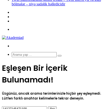
bölmələr – niyə sadəlik həlledicidir
Kenar
Bölmesi
Rastgele
Makale
Kayıt
Ol
Menü
Arama
yap
...
Arama
yap
Eşleşen Bir İçerik
...
Bulunamadı!
Üzgünüz, ancak arama terimlerinizle hiçbir şey eşleşmedi.
Lütfen farklı anahtar kelimelerle tekrar deneyin.
Arama: