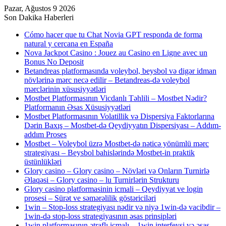
Pazar, Ağustos 9 2026
Son Dakika Haberleri
Cómo hacer que tu Chat Novia GPT responda de forma
natural y cercana en España
Nova Jackpot Casino : Jouez au Casino en Ligne avec un
Bonus No Deposit
Betandreas platformasında voleybol, beysbol və digər idman
növlərinə mərc necə edilir – Betandreas-də voleybol
mərclərinin xüsusiyyətləri
Mostbet Platformasının Vicdanlı Təhlili – Mostbet Nədir?
Platformanın Əsas Xüsusiyyətləri
Mostbet Platformasının Volatillik və Dispersiya Faktorlarına
Dərin Baxış – Mostbet-də Qeydiyyatın Dispersiyası – Addım-
addım Proses
Mostbet – Voleybol üzrə Mostbet-də nəticə yönümlü mərc
strategiyası – Beysbol bahislərində Mostbet-in praktik
üstünlükləri
Glory casino – Glory casino – Növləri və Onların Turnirlə
Əlaqəsi – Glory casino – lu Turnirlərin Strukturu
Glory casino platformasinin icmali – Qeydiyyat ve login
prosesi – Sürət ve səmərəlilik göstəriciləri
1win – Stop-loss strategiyası nədir və niyə 1win-də vacibdir –
1win-də stop-loss strategiyasının əsas prinsipləri
1win platformasının ətraflı icmalı – 1win interfeysi və əsas