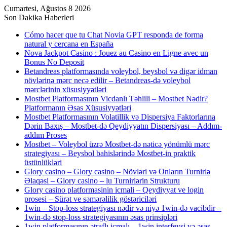
Cumartesi, Ağustos 8 2026
Son Dakika Haberleri
Cómo hacer que tu Chat Novia GPT responda de forma
natural y cercana en España
Nova Jackpot Casino : Jouez au Casino en Ligne avec un
Bonus No Deposit
Betandreas platformasında voleybol, beysbol və digər idman
növlərinə mərc necə edilir – Betandreas-də voleybol
mərclərinin xüsusiyyətləri
Mostbet Platformasının Vicdanlı Təhlili – Mostbet Nədir?
Platformanın Əsas Xüsusiyyətləri
Mostbet Platformasının Volatillik və Dispersiya Faktorlarına
Dərin Baxış – Mostbet-də Qeydiyyatın Dispersiyası – Addım-
addım Proses
Mostbet – Voleybol üzrə Mostbet-də nəticə yönümlü mərc
strategiyası – Beysbol bahislərində Mostbet-in praktik
üstünlükləri
Glory casino – Glory casino – Növləri və Onların Turnirlə
Əlaqəsi – Glory casino – lu Turnirlərin Strukturu
Glory casino platformasinin icmali – Qeydiyyat ve login
prosesi – Sürət ve səmərəlilik göstəriciləri
1win – Stop-loss strategiyası nədir və niyə 1win-də vacibdir –
1win-də stop-loss strategiyasının əsas prinsipləri
1win platformasının ətraflı icmalı – 1win interfeysi və əsas