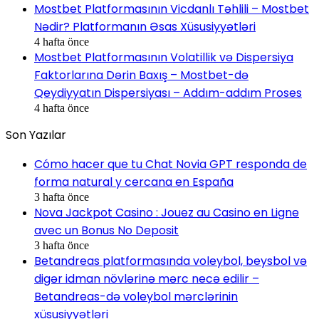
Mostbet Platformasının Vicdanlı Təhlili – Mostbet
Nədir? Platformanın Əsas Xüsusiyyətləri
4 hafta önce
Mostbet Platformasının Volatillik və Dispersiya
Faktorlarına Dərin Baxış – Mostbet-də
Qeydiyyatın Dispersiyası – Addım-addım Proses
4 hafta önce
Son Yazılar
Cómo hacer que tu Chat Novia GPT responda de
forma natural y cercana en España
3 hafta önce
Nova Jackpot Casino : Jouez au Casino en Ligne
avec un Bonus No Deposit
3 hafta önce
Betandreas platformasında voleybol, beysbol və
digər idman növlərinə mərc necə edilir –
Betandreas-də voleybol mərclərinin
xüsusiyyətləri