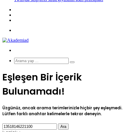
Kenar
Bölmesi
Rastgele
Makale
Kayıt
Ol
Menü
Arama
yap
...
Arama
yap
Eşleşen Bir İçerik
...
Bulunamadı!
Üzgünüz, ancak arama terimlerinizle hiçbir şey eşleşmedi.
Lütfen farklı anahtar kelimelerle tekrar deneyin.
Arama: