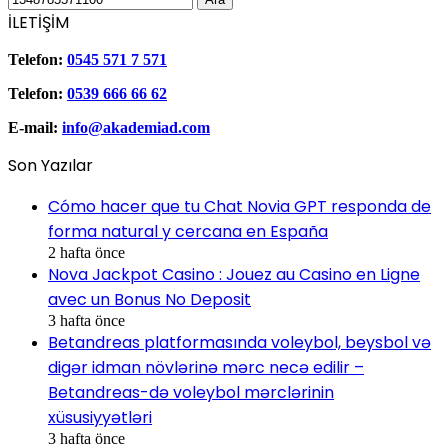
İLETİŞİM
Telefon:
0545 571 7 571
Telefon:
0539 666 66 62
E-mail:
info@akademiad.com
Son Yazılar
Cómo hacer que tu Chat Novia GPT responda de
forma natural y cercana en España
2 hafta önce
Nova Jackpot Casino : Jouez au Casino en Ligne
avec un Bonus No Deposit
3 hafta önce
Betandreas platformasında voleybol, beysbol və
digər idman növlərinə mərc necə edilir –
Betandreas-də voleybol mərclərinin
xüsusiyyətləri
3 hafta önce