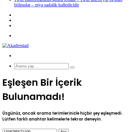
bölmələr – niyə sadəlik həlledicidir
Kenar
Bölmesi
Rastgele
Makale
Kayıt
Ol
Menü
Arama
yap
...
Arama
yap
Eşleşen Bir İçerik
...
Bulunamadı!
Üzgünüz, ancak arama terimlerinizle hiçbir şey eşleşmedi.
Lütfen farklı anahtar kelimelerle tekrar deneyin.
Arama: