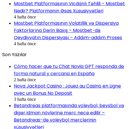
Mostbet Platformasının Vicdanlı Təhlili – Mostbet
Nədir? Platformanın Əsas Xüsusiyyətləri
4 hafta önce
Mostbet Platformasının Volatillik və Dispersiya
Faktorlarına Dərin Baxış – Mostbet-də
Qeydiyyatın Dispersiyası – Addım-addım Proses
4 hafta önce
Son Yazılar
Cómo hacer que tu Chat Novia GPT responda de
forma natural y cercana en España
2 hafta önce
Nova Jackpot Casino : Jouez au Casino en Ligne
avec un Bonus No Deposit
3 hafta önce
Betandreas platformasında voleybol, beysbol və
digər idman növlərinə mərc necə edilir –
Betandreas-də voleybol mərclərinin
xüsusiyyətləri