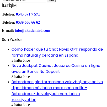
İLETİŞİM
Telefon:
0545 571 7 571
Telefon:
0539 666 66 62
E-mail:
info@akademiad.com
Son Yazılar
Cómo hacer que tu Chat Novia GPT responda de
forma natural y cercana en España
3 hafta önce
Nova Jackpot Casino : Jouez au Casino en Ligne
avec un Bonus No Deposit
3 hafta önce
Betandreas platformasında voleybol, beysbol və
digər idman növlərinə mərc necə edilir –
Betandreas-də voleybol mərclərinin
xüsusiyyətləri
4 hafta önce