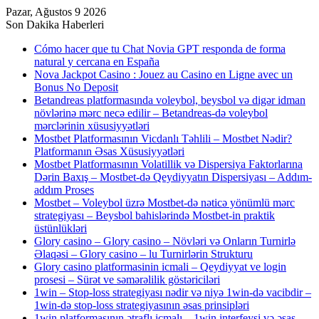
Pazar, Ağustos 9 2026
Son Dakika Haberleri
Cómo hacer que tu Chat Novia GPT responda de forma
natural y cercana en España
Nova Jackpot Casino : Jouez au Casino en Ligne avec un
Bonus No Deposit
Betandreas platformasında voleybol, beysbol və digər idman
növlərinə mərc necə edilir – Betandreas-də voleybol
mərclərinin xüsusiyyətləri
Mostbet Platformasının Vicdanlı Təhlili – Mostbet Nədir?
Platformanın Əsas Xüsusiyyətləri
Mostbet Platformasının Volatillik və Dispersiya Faktorlarına
Dərin Baxış – Mostbet-də Qeydiyyatın Dispersiyası – Addım-
addım Proses
Mostbet – Voleybol üzrə Mostbet-də nəticə yönümlü mərc
strategiyası – Beysbol bahislərində Mostbet-in praktik
üstünlükləri
Glory casino – Glory casino – Növləri və Onların Turnirlə
Əlaqəsi – Glory casino – lu Turnirlərin Strukturu
Glory casino platformasinin icmali – Qeydiyyat ve login
prosesi – Sürət ve səmərəlilik göstəriciləri
1win – Stop-loss strategiyası nədir və niyə 1win-də vacibdir –
1win-də stop-loss strategiyasının əsas prinsipləri
1win platformasının ətraflı icmalı – 1win interfeysi və əsas