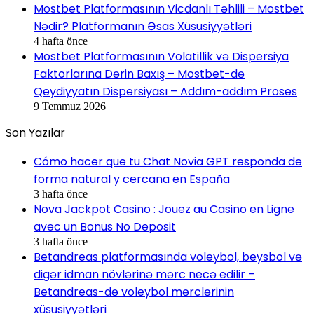
Mostbet Platformasının Vicdanlı Təhlili – Mostbet
Nədir? Platformanın Əsas Xüsusiyyətləri
4 hafta önce
Mostbet Platformasının Volatillik və Dispersiya
Faktorlarına Dərin Baxış – Mostbet-də
Qeydiyyatın Dispersiyası – Addım-addım Proses
9 Temmuz 2026
Son Yazılar
Cómo hacer que tu Chat Novia GPT responda de
forma natural y cercana en España
3 hafta önce
Nova Jackpot Casino : Jouez au Casino en Ligne
avec un Bonus No Deposit
3 hafta önce
Betandreas platformasında voleybol, beysbol və
digər idman növlərinə mərc necə edilir –
Betandreas-də voleybol mərclərinin
xüsusiyyətləri