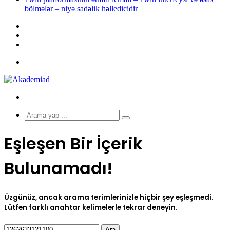
bölmələr – niyə sadəlik həlledicidir
Kenar
Bölmesi
Rastgele
Makale
Kayıt
Ol
Menü
Arama
yap
...
Arama
yap
Eşleşen Bir İçerik
...
Bulunamadı!
Üzgünüz, ancak arama terimlerinizle hiçbir şey eşleşmedi.
Lütfen farklı anahtar kelimelerle tekrar deneyin.
Arama: