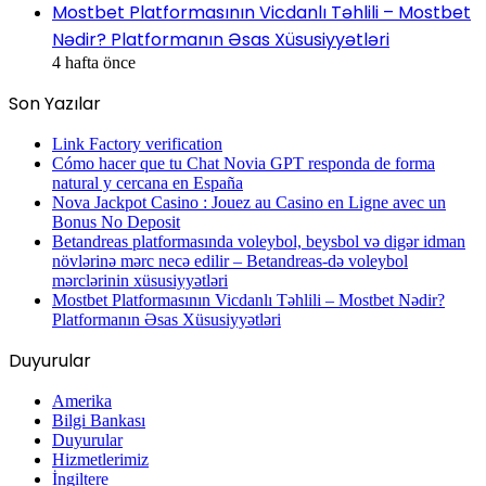
Mostbet Platformasının Vicdanlı Təhlili – Mostbet
Nədir? Platformanın Əsas Xüsusiyyətləri
4 hafta önce
Son Yazılar
Link Factory verification
Cómo hacer que tu Chat Novia GPT responda de forma
natural y cercana en España
Nova Jackpot Casino : Jouez au Casino en Ligne avec un
Bonus No Deposit
Betandreas platformasında voleybol, beysbol və digər idman
növlərinə mərc necə edilir – Betandreas-də voleybol
mərclərinin xüsusiyyətləri
Mostbet Platformasının Vicdanlı Təhlili – Mostbet Nədir?
Platformanın Əsas Xüsusiyyətləri
Duyurular
Amerika
Bilgi Bankası
Duyurular
Hizmetlerimiz
İngiltere