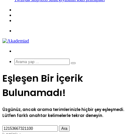
Kenar
Bölmesi
Rastgele
Makale
Kayıt
Ol
Menü
Arama
yap
...
Arama
yap
Eşleşen Bir İçerik
...
Bulunamadı!
Üzgünüz, ancak arama terimlerinizle hiçbir şey eşleşmedi.
Lütfen farklı anahtar kelimelerle tekrar deneyin.
Arama: