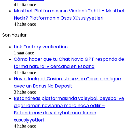
4 hafta önce
Mostbet Platformasının Vicdanlı Təhlili – Mostbet
Nədir? Platformanın Əsas Xüsusiyyətləri
4 hafta önce
Son Yazılar
Link Factory verification
1 saat önce
Cómo hacer que tu Chat Novia GPT responda de
forma natural y cercana en España
3 hafta önce
Nova Jackpot Casino : Jouez au Casino en Ligne
avec un Bonus No Deposit
3 hafta önce
Betandreas platformasında voleybol, beysbol və
digər idman növlərinə mərc necə edilir –
Betandreas-də voleybol mərclərinin
xüsusiyyətləri
4 hafta önce