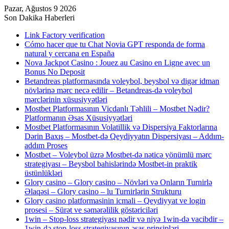
Pazar, Ağustos 9 2026
Son Dakika Haberleri
Link Factory verification
Cómo hacer que tu Chat Novia GPT responda de forma
natural y cercana en España
Nova Jackpot Casino : Jouez au Casino en Ligne avec un
Bonus No Deposit
Betandreas platformasında voleybol, beysbol və digər idman
növlərinə mərc necə edilir – Betandreas-də voleybol
mərclərinin xüsusiyyətləri
Mostbet Platformasının Vicdanlı Təhlili – Mostbet Nədir?
Platformanın Əsas Xüsusiyyətləri
Mostbet Platformasının Volatillik və Dispersiya Faktorlarına
Dərin Baxış – Mostbet-də Qeydiyyatın Dispersiyası – Addım-
addım Proses
Mostbet – Voleybol üzrə Mostbet-də nəticə yönümlü mərc
strategiyası – Beysbol bahislərində Mostbet-in praktik
üstünlükləri
Glory casino – Glory casino – Növləri və Onların Turnirlə
Əlaqəsi – Glory casino – lu Turnirlərin Strukturu
Glory casino platformasinin icmali – Qeydiyyat ve login
prosesi – Sürət ve səmərəlilik göstəriciləri
1win – Stop-loss strategiyası nədir və niyə 1win-də vacibdir –
1win-də stop-loss strategiyasının əsas prinsipləri