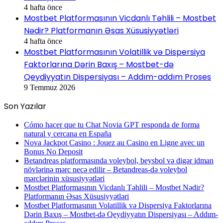
4 hafta önce
Mostbet Platformasının Vicdanlı Təhlili – Mostbet
Nədir? Platformanın Əsas Xüsusiyyətləri
4 hafta önce
Mostbet Platformasının Volatillik və Dispersiya
Faktorlarına Dərin Baxış – Mostbet-də
Qeydiyyatın Dispersiyası – Addım-addım Proses
9 Temmuz 2026
Son Yazılar
Cómo hacer que tu Chat Novia GPT responda de forma
natural y cercana en España
Nova Jackpot Casino : Jouez au Casino en Ligne avec un
Bonus No Deposit
Betandreas platformasında voleybol, beysbol və digər idman
növlərinə mərc necə edilir – Betandreas-də voleybol
mərclərinin xüsusiyyətləri
Mostbet Platformasının Vicdanlı Təhlili – Mostbet Nədir?
Platformanın Əsas Xüsusiyyətləri
Mostbet Platformasının Volatillik və Dispersiya Faktorlarına
Dərin Baxış – Mostbet-də Qeydiyyatın Dispersiyası – Addım-