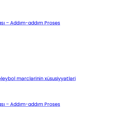
iyası – Addım-addım Proses
eybol mərclərinin xüsusiyyətləri
iyası – Addım-addım Proses