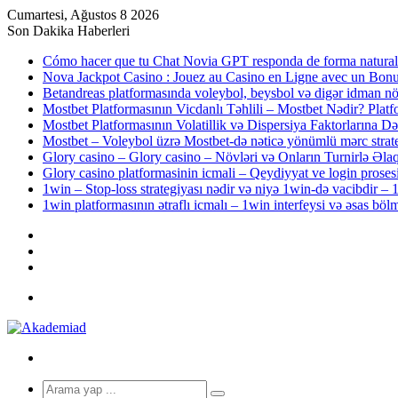
Cumartesi, Ağustos 8 2026
Son Dakika Haberleri
Cómo hacer que tu Chat Novia GPT responda de forma natural
Nova Jackpot Casino : Jouez au Casino en Ligne avec un Bon
Betandreas platformasında voleybol, beysbol və digər idman növ
Mostbet Platformasının Vicdanlı Təhlili – Mostbet Nədir? Plat
Mostbet Platformasının Volatillik və Dispersiya Faktorlarına 
Mostbet – Voleybol üzrə Mostbet-də nəticə yönümlü mərc strateg
Glory casino – Glory casino – Növləri və Onların Turnirlə Əlaqə
Glory casino platformasinin icmali – Qeydiyyat ve login prosesi 
1win – Stop-loss strategiyası nədir və niyə 1win-də vacibdir – 1w
1win platformasının ətraflı icmalı – 1win interfeysi və əsas bölm
Kenar
Bölmesi
Rastgele
Makale
Kayıt
Ol
Menü
Arama
yap
...