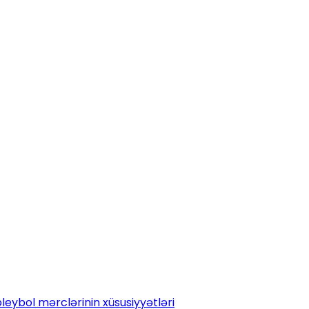
eybol mərclərinin xüsusiyyətləri