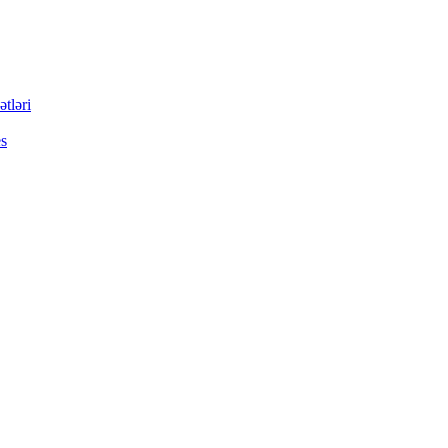
tləri
es