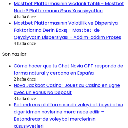
Mostbet Platformasının Vicdanlı Təhlili – Mostbet
Nədir? Platformanın Əsas Xüsusiyyətləri
4 hafta önce
Mostbet Platformasının Volatillik və Dispersiya
Faktorlarına Dərin Baxış – Mostbet-də
Qeydiyyatın Dispersiyası – Addım-addım Proses
4 hafta önce
Son Yazılar
Cómo hacer que tu Chat Novia GPT responda de
forma natural y cercana en España
2 hafta önce
Nova Jackpot Casino : Jouez au Casino en Ligne
avec un Bonus No Deposit
3 hafta önce
Betandreas platformasında voleybol, beysbol və
digər idman növlərinə mərc necə edilir –
Betandreas-də voleybol mərclərinin
xüsusiyyətləri