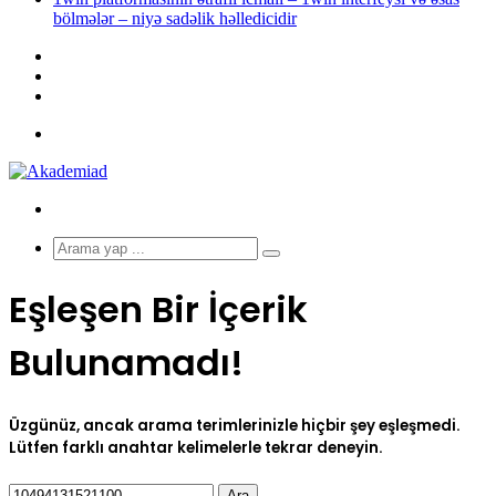
bölmələr – niyə sadəlik həlledicidir
Kenar
Bölmesi
Rastgele
Makale
Kayıt
Ol
Menü
Arama
yap
...
Arama
yap
Eşleşen Bir İçerik
...
Bulunamadı!
Üzgünüz, ancak arama terimlerinizle hiçbir şey eşleşmedi.
Lütfen farklı anahtar kelimelerle tekrar deneyin.
Arama: