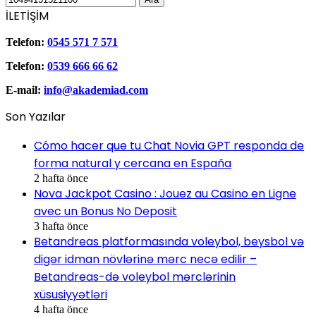
İLETİŞİM
Telefon:
0545 571 7 571
Telefon:
0539 666 66 62
E-mail:
info@akademiad.com
Son Yazılar
Cómo hacer que tu Chat Novia GPT responda de
forma natural y cercana en España
2 hafta önce
Nova Jackpot Casino : Jouez au Casino en Ligne
avec un Bonus No Deposit
3 hafta önce
Betandreas platformasında voleybol, beysbol və
digər idman növlərinə mərc necə edilir –
Betandreas-də voleybol mərclərinin
xüsusiyyətləri
4 hafta önce