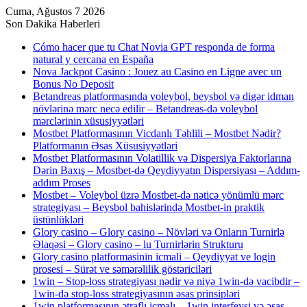
Cuma, Ağustos 7 2026
Son Dakika Haberleri
Cómo hacer que tu Chat Novia GPT responda de forma
natural y cercana en España
Nova Jackpot Casino : Jouez au Casino en Ligne avec un
Bonus No Deposit
Betandreas platformasında voleybol, beysbol və digər idman
növlərinə mərc necə edilir – Betandreas-də voleybol
mərclərinin xüsusiyyətləri
Mostbet Platformasının Vicdanlı Təhlili – Mostbet Nədir?
Platformanın Əsas Xüsusiyyətləri
Mostbet Platformasının Volatillik və Dispersiya Faktorlarına
Dərin Baxış – Mostbet-də Qeydiyyatın Dispersiyası – Addım-
addım Proses
Mostbet – Voleybol üzrə Mostbet-də nəticə yönümlü mərc
strategiyası – Beysbol bahislərində Mostbet-in praktik
üstünlükləri
Glory casino – Glory casino – Növləri və Onların Turnirlə
Əlaqəsi – Glory casino – lu Turnirlərin Strukturu
Glory casino platformasinin icmali – Qeydiyyat ve login
prosesi – Sürət ve səmərəlilik göstəriciləri
1win – Stop-loss strategiyası nədir və niyə 1win-də vacibdir –
1win-də stop-loss strategiyasının əsas prinsipləri
1win platformasının ətraflı icmalı – 1win interfeysi və əsas