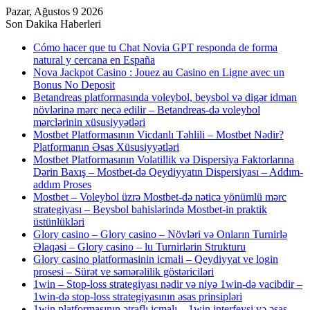
Pazar, Ağustos 9 2026
Son Dakika Haberleri
Cómo hacer que tu Chat Novia GPT responda de forma
natural y cercana en España
Nova Jackpot Casino : Jouez au Casino en Ligne avec un
Bonus No Deposit
Betandreas platformasında voleybol, beysbol və digər idman
növlərinə mərc necə edilir – Betandreas-də voleybol
mərclərinin xüsusiyyətləri
Mostbet Platformasının Vicdanlı Təhlili – Mostbet Nədir?
Platformanın Əsas Xüsusiyyətləri
Mostbet Platformasının Volatillik və Dispersiya Faktorlarına
Dərin Baxış – Mostbet-də Qeydiyyatın Dispersiyası – Addım-
addım Proses
Mostbet – Voleybol üzrə Mostbet-də nəticə yönümlü mərc
strategiyası – Beysbol bahislərində Mostbet-in praktik
üstünlükləri
Glory casino – Glory casino – Növləri və Onların Turnirlə
Əlaqəsi – Glory casino – lu Turnirlərin Strukturu
Glory casino platformasinin icmali – Qeydiyyat ve login
prosesi – Sürət ve səmərəlilik göstəriciləri
1win – Stop-loss strategiyası nədir və niyə 1win-də vacibdir –
1win-də stop-loss strategiyasının əsas prinsipləri
1win platformasının ətraflı icmalı – 1win interfeysi və əsas