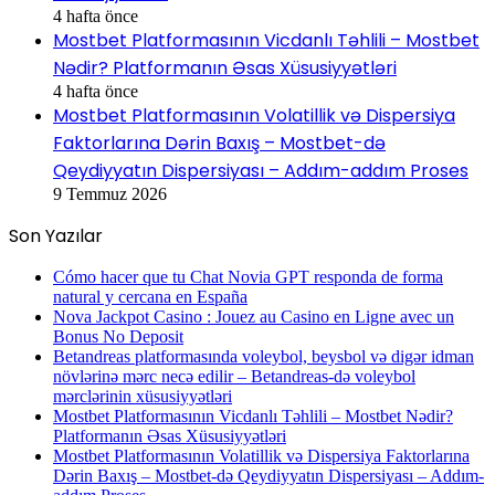
4 hafta önce
Mostbet Platformasının Vicdanlı Təhlili – Mostbet
Nədir? Platformanın Əsas Xüsusiyyətləri
4 hafta önce
Mostbet Platformasının Volatillik və Dispersiya
Faktorlarına Dərin Baxış – Mostbet-də
Qeydiyyatın Dispersiyası – Addım-addım Proses
9 Temmuz 2026
Son Yazılar
Cómo hacer que tu Chat Novia GPT responda de forma
natural y cercana en España
Nova Jackpot Casino : Jouez au Casino en Ligne avec un
Bonus No Deposit
Betandreas platformasında voleybol, beysbol və digər idman
növlərinə mərc necə edilir – Betandreas-də voleybol
mərclərinin xüsusiyyətləri
Mostbet Platformasının Vicdanlı Təhlili – Mostbet Nədir?
Platformanın Əsas Xüsusiyyətləri
Mostbet Platformasının Volatillik və Dispersiya Faktorlarına
Dərin Baxış – Mostbet-də Qeydiyyatın Dispersiyası – Addım-